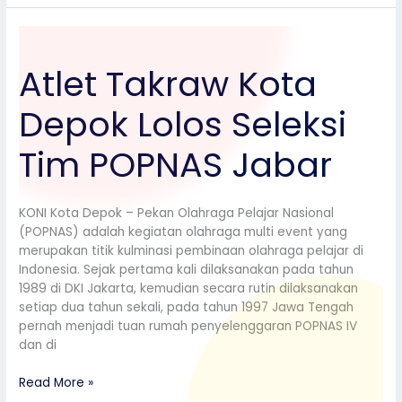
Atlet
Takraw
Atlet Takraw Kota
Kota
Depok
Depok Lolos Seleksi
Lolos
Seleksi
Tim
Tim POPNAS Jabar
POPNAS
Jabar
KONI Kota Depok – Pekan Olahraga Pelajar Nasional
(POPNAS) adalah kegiatan olahraga multi event yang
merupakan titik kulminasi pembinaan olahraga pelajar di
Indonesia. Sejak pertama kali dilaksanakan pada tahun
1989 di DKI Jakarta, kemudian secara rutin dilaksanakan
setiap dua tahun sekali, pada tahun 1997 Jawa Tengah
pernah menjadi tuan rumah penyelenggaran POPNAS IV
dan di
Read More »