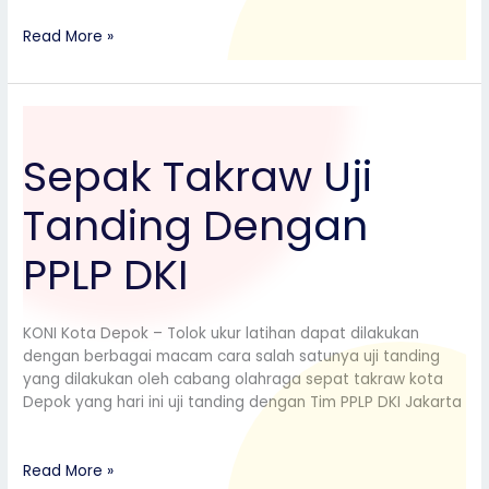
Read More »
Sepak
Takraw
Sepak Takraw Uji
Uji
Tanding
Tanding Dengan
Dengan
PPLP
DKI
PPLP DKI
KONI Kota Depok – Tolok ukur latihan dapat dilakukan
dengan berbagai macam cara salah satunya uji tanding
yang dilakukan oleh cabang olahraga sepat takraw kota
Depok yang hari ini uji tanding dengan Tim PPLP DKI Jakarta
Read More »