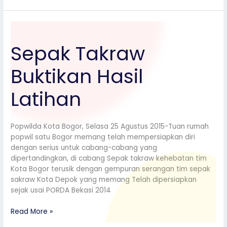
Sepak
Takraw
Sepak Takraw
Buktikan
Hasil
Buktikan Hasil
Latihan
Latihan
Popwilda Kota Bogor, Selasa 25 Agustus 2015-Tuan rumah
popwil satu Bogor memang telah mempersiapkan diri
dengan serius untuk cabang-cabang yang
dipertandingkan, di cabang Sepak takraw kehebatan tim
Kota Bogor terusik dengan gempuran serangan tim sepak
sakraw Kota Depok yang memang Telah dipersiapkan
sejak usai PORDA Bekasi 2014
Read More »