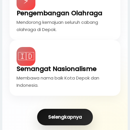
⚡
Pengembangan Olahraga
Mendorong kemajuan seluruh cabang
olahraga di Depok.
🇮🇩
Semangat Nasionalisme
Membawa nama baik Kota Depok dan
Indonesia.
Selengkapnya