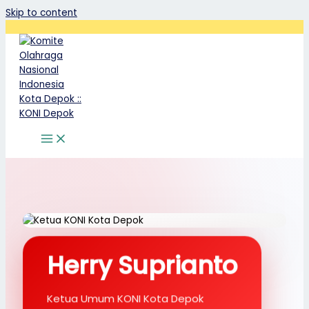
Skip to content
Herry Suprianto
Ketua Umum KONI Kota Depok