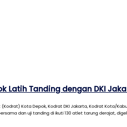
pok Latih Tanding dengan DKI Jak
t (Kodrat) Kota Depok, Kodrat DKI Jakarta, Kodrat Kota/Ka
ersama dan uji tanding di ikuti 130 atlet tarung derajat, di