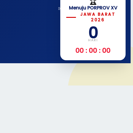
🏆
×
Menuju PORPROV XV
✉ admin@konidepok.or.id
JAWA BARAT
🏢 KONI Kota Depok
2026
0
HARI
00
:
00
:
00