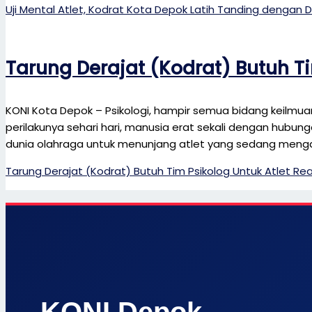
Uji Mental Atlet, Kodrat Kota Depok Latih Tanding dengan 
Tarung Derajat (Kodrat) Butuh Ti
KONI Kota Depok – Psikologi, hampir semua bidang keilmua
perilakunya sehari hari, manusia erat sekali dengan hubun
dunia olahraga untuk menunjang atlet yang sedang men
Tarung Derajat (Kodrat) Butuh Tim Psikolog Untuk Atlet
Rea
KONI Depok