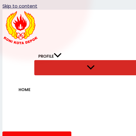
Skip to content
PROFILE
HOME