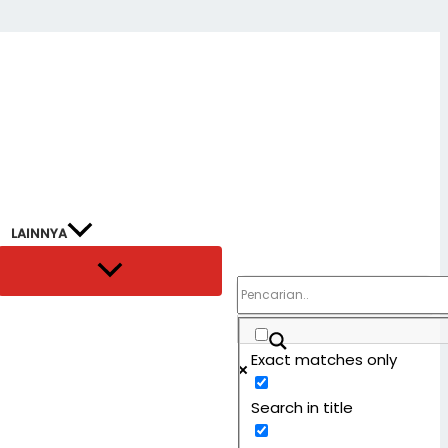
LAINNYA
Exact matches only
Search in title