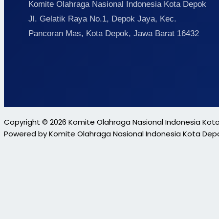
Komite Olahraga Nasional Indonesia Kota Depok
Jl. Gelatik Raya No.1, Depok Jaya, Kec.
Pancoran Mas, Kota Depok, Jawa Barat 16432
Copyright © 2026 Komite Olahraga Nasional Indonesia Kota
Powered by Komite Olahraga Nasional Indonesia Kota Depo