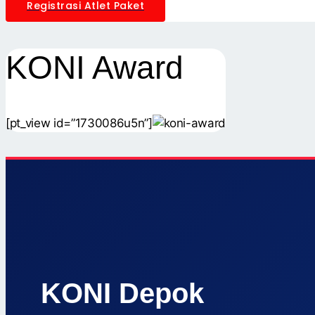
Registrasi Atlet Paket
KONI Award
[pt_view id=”1730086u5n”]
KONI Depok