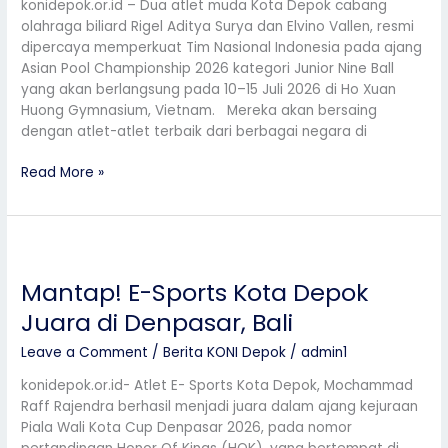
Berlaga
konidepok.or.id – Dua atlet muda Kota Depok cabang
di
olahraga biliard Rigel Aditya Surya dan Elvino Vallen, resmi
Asian
dipercaya memperkuat Tim Nasional Indonesia pada ajang
Pool
Asian Pool Championship 2026 kategori Junior Nine Ball
Championship
yang akan berlangsung pada 10–15 Juli 2026 di Ho Xuan
2026
Huong Gymnasium, Vietnam. Mereka akan bersaing
Vietnam
dengan atlet-atlet terbaik dari berbagai negara di
Read More »
Mantap!
E-
Mantap! E-Sports Kota Depok
Sports
Kota
Juara di Denpasar, Bali
Depok
Juara
Leave a Comment
/
Berita KONI Depok
/
admin1
di
konidepok.or.id- Atlet E- Sports Kota Depok, Mochammad
Denpasar,
Raff Rajendra berhasil menjadi juara dalam ajang kejuraan
Bali
Piala Wali Kota Cup Denpasar 2026, pada nomor