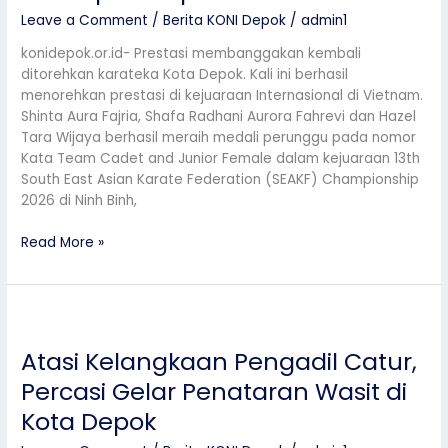
Medali
Leave a Comment
/
Berita KONI Depok
/
admin1
SEAKF
Championship
konidepok.or.id- Prestasi membanggakan kembali
2026
ditorehkan karateka Kota Depok. Kali ini berhasil
di
menorehkan prestasi di kejuaraan Internasional di Vietnam.
Vietnam
Shinta Aura Fajria, Shafa Radhani Aurora Fahrevi dan Hazel
Tara Wijaya berhasil meraih medali perunggu pada nomor
Kata Team Cadet and Junior Female dalam kejuaraan 13th
South East Asian Karate Federation (SEAKF) Championship
2026 di Ninh Binh,
Read More »
Atasi
Kelangkaan
Atasi Kelangkaan Pengadil Catur,
Pengadil
Catur,
Percasi Gelar Penataran Wasit di
Percasi
Kota Depok
Gelar
Penataran