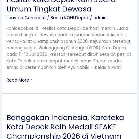
Pesilat
Umum Tingkat Dewasa
Kota
Depok
Leave a Comment
/
Berita KONI Depok
/
admin1
Raih
Juara
konidepok.or.id- Pesilat Kota Depok berhasil meraih Juara
Umum
Umum I tingkat dewasa pada kejuaraan nasional Ascops
Tingkat
Pencak Silat ChampionshipTahun 2026. Kejuaraan tersebut
Dewasa
berlangsung di Gelanggang Olahraga (GOR) Kota Depok
pada 11–12 Juli 2026. Prestasi tersebut diraih setelah pesilat
Kota Depok meraih empat medali emas. Empat medali
emas di persembahkan oleh Ayu Nabila – Kelas A Putri,
Read More »
Banggakan
Indonesia,
Banggakan Indonesia, Karateka
Karateka
Kota
Kota Depok Raih Medali SEAKF
Depok
Championship 2026 di Vietnam
Raih