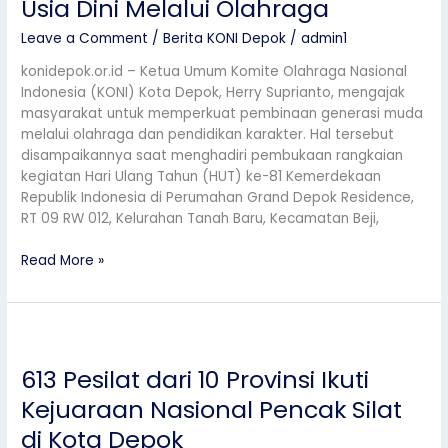
Usia Dini Melalui Olahraga
Herry
Leave a Comment
/
Berita KONI Depok
/
admin1
Suprianto
Ajak
konidepok.or.id – Ketua Umum Komite Olahraga Nasional
Masyarakat
Indonesia (KONI) Kota Depok, Herry Suprianto, mengajak
Perkuat
masyarakat untuk memperkuat pembinaan generasi muda
Pembinaan
melalui olahraga dan pendidikan karakter. Hal tersebut
Usia
disampaikannya saat menghadiri pembukaan rangkaian
Dini
kegiatan Hari Ulang Tahun (HUT) ke-81 Kemerdekaan
Melalui
Republik Indonesia di Perumahan Grand Depok Residence,
Olahraga
RT 09 RW 012, Kelurahan Tanah Baru, Kecamatan Beji,
Read More »
613
Pesilat
613 Pesilat dari 10 Provinsi Ikuti
dari
10
Kejuaraan Nasional Pencak Silat
Provinsi
di Kota Depok
Ikuti