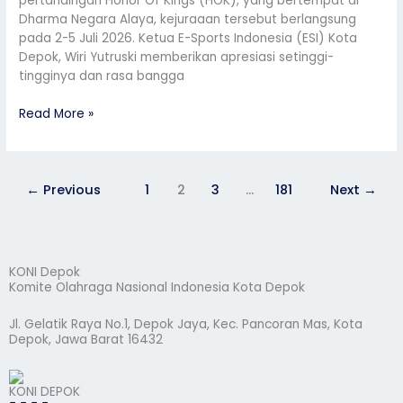
pertandingan Honor Of Kings (HOK), yang bertempat di
Dharma Negara Alaya, kejuraaan tersebut berlangsung
pada 2-5 Juli 2026. Ketua E-Sports Indonesia (ESI) Kota
Depok, Wiri Yutruski memberikan apresiasi setinggi-
tingginya dan rasa bangga
Read More »
←
Previous
1
2
3
…
181
Next
→
KONI Depok
Komite Olahraga Nasional Indonesia Kota Depok
Jl. Gelatik Raya No.1, Depok Jaya, Kec. Pancoran Mas, Kota
Depok, Jawa Barat 16432
KONI DEPOK