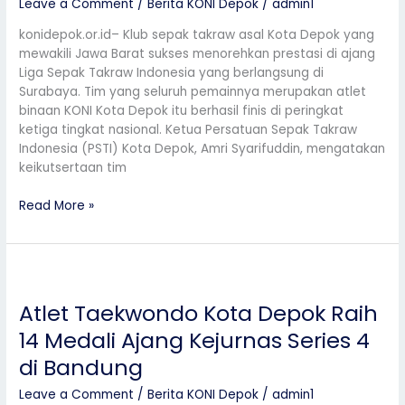
Leave a Comment
/
Berita KONI Depok
/
admin1
Depok
Finish
konidepok.or.id– Klub sepak takraw asal Kota Depok yang
di
mewakili Jawa Barat sukses menorehkan prestasi di ajang
Peringkat
Liga Sepak Takraw Indonesia yang berlangsung di
Tiga
Surabaya. Tim yang seluruh pemainnya merupakan atlet
Nasional
binaan KONI Kota Depok itu berhasil finis di peringkat
ketiga tingkat nasional. Ketua Persatuan Sepak Takraw
Indonesia (PSTI) Kota Depok, Amri Syarifuddin, mengatakan
keikutsertaan tim
Read More »
Atlet
Taekwondo
Atlet Taekwondo Kota Depok Raih
Kota
Depok
14 Medali Ajang Kejurnas Series 4
Raih
di Bandung
14
Medali
Leave a Comment
/
Berita KONI Depok
/
admin1
Ajang