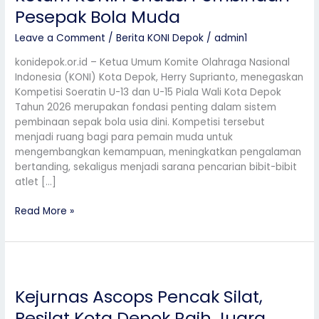
U-
Pesepak Bola Muda
13
Leave a Comment
/
Berita KONI Depok
/
admin1
dan
U-
konidepok.or.id – Ketua Umum Komite Olahraga Nasional
15
Indonesia (KONI) Kota Depok, Herry Suprianto, menegaskan
Digelar,
Kompetisi Soeratin U-13 dan U-15 Piala Wali Kota Depok
Ketum
Tahun 2026 merupakan fondasi penting dalam sistem
KONI:
pembinaan sepak bola usia dini. Kompetisi tersebut
Fondasi
menjadi ruang bagi para pemain muda untuk
Pembinaan
mengembangkan kemampuan, meningkatkan pengalaman
Pesepak
bertanding, sekaligus menjadi sarana pencarian bibit-bibit
Bola
atlet […]
Muda
Read More »
Kejurnas
Ascops
Kejurnas Ascops Pencak Silat,
Pencak
Silat,
Pesilat Kota Depok Raih Juara