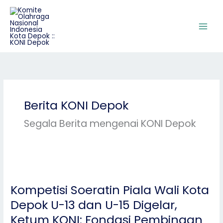
Skip
to
content
Berita KONI Depok
Segala Berita mengenai KONI Depok
Kompetisi
Soeratin
Kompetisi Soeratin Piala Wali Kota
Piala
Wali
Depok U-13 dan U-15 Digelar,
Kota
Ketum KONI: Fondasi Pembinaan
Depok