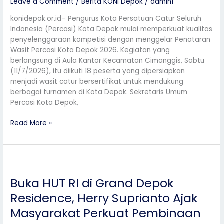
Leave a Comment
/
Berita KONI Depok
/
admin1
Wasit
di
konidepok.or.id– Pengurus Kota Persatuan Catur Seluruh
Kota
Indonesia (Percasi) Kota Depok mulai memperkuat kualitas
Depok
penyelenggaraan kompetisi dengan menggelar Penataran
Wasit Percasi Kota Depok 2026. Kegiatan yang
berlangsung di Aula Kantor Kecamatan Cimanggis, Sabtu
(11/7/2026), itu diikuti 18 peserta yang dipersiapkan
menjadi wasit catur bersertifikat untuk mendukung
berbagai turnamen di Kota Depok. Sekretaris Umum
Percasi Kota Depok,
Read More »
Buka
HUT
Buka HUT RI di Grand Depok
RI
di
Residence, Herry Suprianto Ajak
Grand
Masyarakat Perkuat Pembinaan
Depok
Residence,