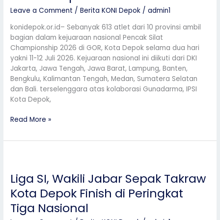
Kejuaraan
Leave a Comment
/
Berita KONI Depok
/
admin1
Nasional
Pencak
konidepok.or.id– Sebanyak 613 atlet dari 10 provinsi ambil
Silat
bagian dalam kejuaraan nasional Pencak Silat
di
Championship 2026 di GOR, Kota Depok selama dua hari
Kota
yakni 11-12 Juli 2026. Kejuaraan nasional ini diikuti dari DKI
Depok
Jakarta, Jawa Tengah, Jawa Barat, Lampung, Banten,
Bengkulu, Kalimantan Tengah, Medan, Sumatera Selatan
dan Bali. terselenggara atas kolaborasi Gunadarma, IPSI
Kota Depok,
Read More »
Liga
SI,
Liga SI, Wakili Jabar Sepak Takraw
Wakili
Jabar
Kota Depok Finish di Peringkat
Sepak
Tiga Nasional
Takraw
Kota