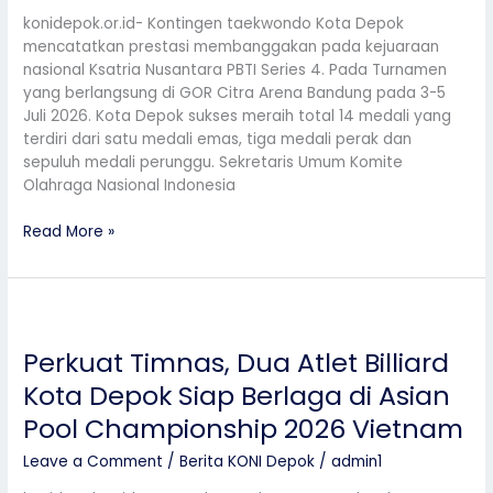
Kejurnas
konidepok.or.id- Kontingen taekwondo Kota Depok
Series
mencatatkan prestasi membanggakan pada kejuaraan
4
nasional Ksatria Nusantara PBTI Series 4. Pada Turnamen
di
yang berlangsung di GOR Citra Arena Bandung pada 3-5
Bandung
Juli 2026. Kota Depok sukses meraih total 14 medali yang
terdiri dari satu medali emas, tiga medali perak dan
sepuluh medali perunggu. Sekretaris Umum Komite
Olahraga Nasional Indonesia
Read More »
Perkuat
Timnas,
Perkuat Timnas, Dua Atlet Billiard
Dua
Atlet
Kota Depok Siap Berlaga di Asian
Billiard
Pool Championship 2026 Vietnam
Kota
Depok
Leave a Comment
/
Berita KONI Depok
/
admin1
Siap